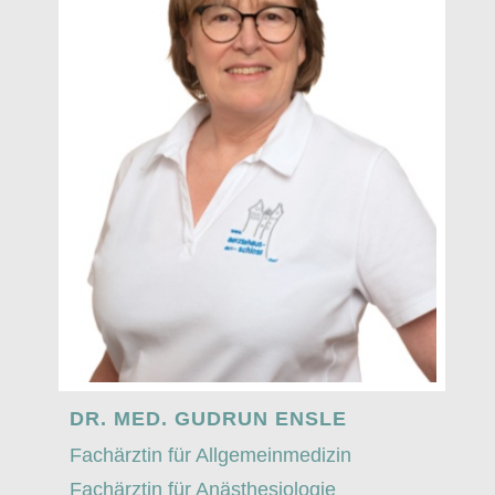
Notfallmedizin, spezielle
anästhesiologische Intensivmedizin
und Palliativmedizin. Im Praxisteam
seit 2018.
DR. MED. GUDRUN ENSLE
Fachärztin für Allgemeinmedizin
Fachärztin für Anästhesiologie