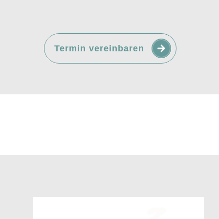
Termin vereinbaren
 Anästhesistin tätig, Weiterbildungsbezeichnungen f
 Palliativmedizin. Im Praxisteam seit 2018.