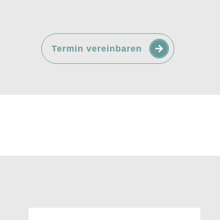
Termin vereinbaren
Studium in Heidelberg, viele Jahre als
anästhesiologische Intensivmedizin und