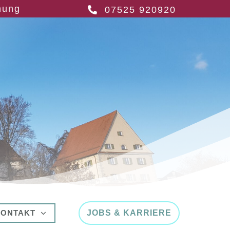
hung
07525 920920
KONTAKT
JOBS & KARRIERE