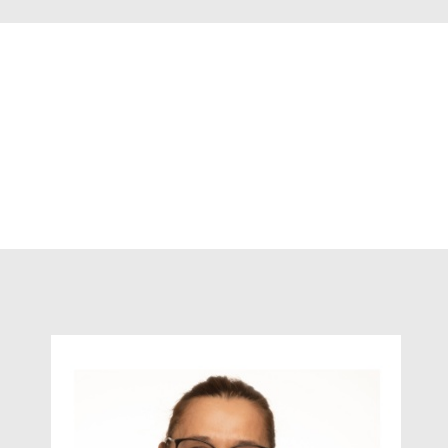
studierte dort in der Hauptstadt Medizin wo sie au
und arbeitet als Fachärztin für Allgemeinmedizin sch