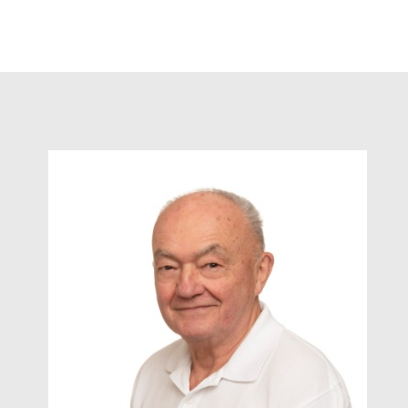
Unser hochgeschätzter Gründer
dieser Praxis, der dieses
wunderbare Team erst ermöglicht
hat. Unterstützt uns weiterhin noch
beratend.