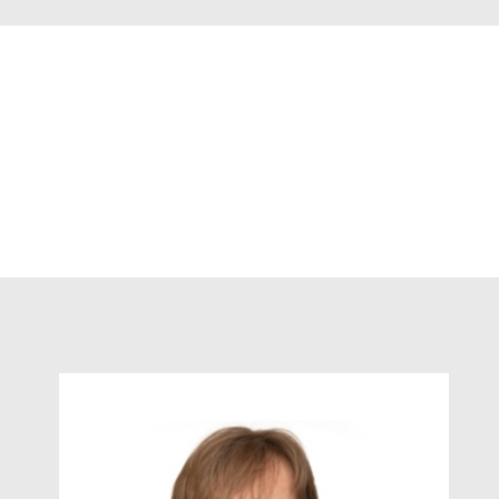
ch lange Zeit als Ärztin tätig war.
on viele Jahre in dieser Praxis.
Studium in Heidelberg, viele Jahre
als Anästhesistin tätig,
Weiterbildungsbezeichnungen für