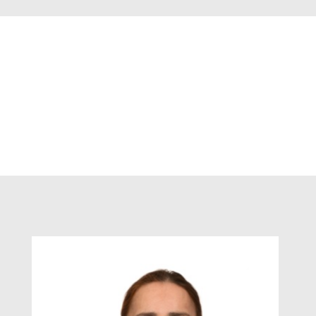
Kommt ursprünglich aus Kasachstan und 
Lebt bereits seit 1999 in Deutschland 