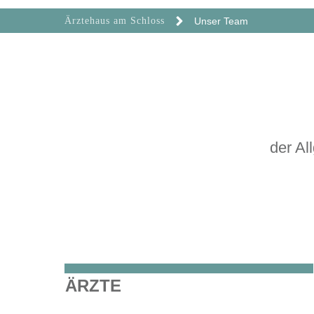
Ärztehaus am Schloss
Unser Team
der A
ÄRZTE