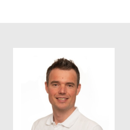
In Aulendorf aufgewachsen, in
Tübingen Medizin studiert,
Betriebswirtschaftslehre in Neu-Ulm
studiert. Hatte schon als Kind den
Wunsch in die Fußstapfen seines
Vaters zu treten. Bis heute ist er
von der Vielseitigkeit des Berufes
Hausarzt begeistert.